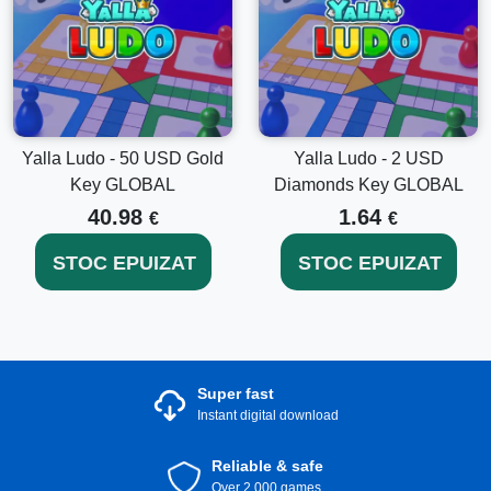
Yalla Ludo - 50 USD Gold
Yalla Ludo - 2 USD
Key GLOBAL
Diamonds Key GLOBAL
40.98
1.64
€
€
STOC EPUIZAT
STOC EPUIZAT
Super fast
Instant digital download
Reliable & safe
Over 2.000 games