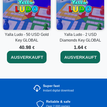
Yalla Ludo - 50 USD Gold
Yalla Ludo - 2 USD
Key GLOBAL
Diamonds Key GLOBAL
40.98
1.64
€
€
AUSVERKAUFT
AUSVERKAUFT
Super fast
Instant digital download
Reliable & safe
Over 2.000 games