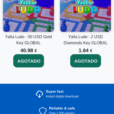
Yalla Ludo - 50 USD Gold
Yalla Ludo - 2 USD
Key GLOBAL
Diamonds Key GLOBAL
40.98
1.64
€
€
AGOTADO
AGOTADO
Super fast
Instant digital download
Reliable & safe
Over 2.000 games