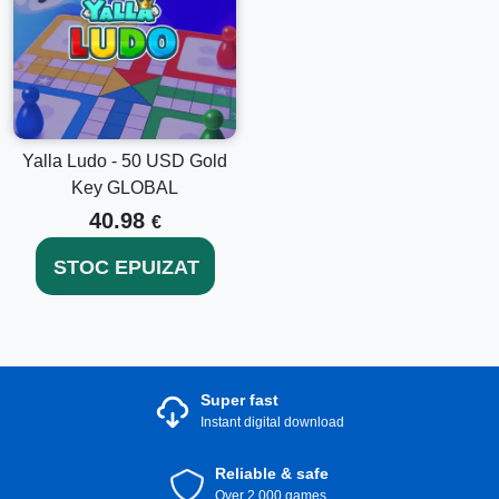
Yalla Ludo - 50 USD Gold
Key GLOBAL
40.98
€
STOC EPUIZAT
Super fast
Instant digital download
Reliable & safe
Over 2.000 games