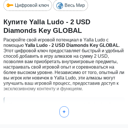
Цифровой ключ
Весь Мир
Купите Yalla Ludo - 2 USD
Diamonds Key GLOBAL
Раскройте свой игровой потенциал в Yalla Ludo с
помощью
Yalla Ludo - 2 USD Diamonds Key GLOBAL
.
Этот цифровой ключ предоставляет быстрый и удобный
способ добавить в игру алмазов на сумму 2 USD,
позволяя вам приобретать внутриигровые предметы,
настраивать свой игровой опыт и соревноваться на
более высоком уровне. Независимо от того, опытный ли
вы игрок или новичок в Yalla Ludo, эти алмазы могут
улучшить ваш игровой процесс, предоставив доступ к
эксклюзивному контенту и функциям.
Как купить и активировать ваш Yalla Ludo - 2
+
USD Diamonds Key GLOBAL
Покупка:
Нажмите кнопку покупки и произведите