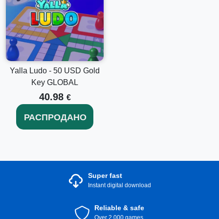
отличный способ улучшить ваш игровой опыт.
Независимо от того, хотите ли вы улучшить свой
игровой процесс или просто насладиться тем, что
предлагает Yalla Ludo, эта небольшая инвестиция
может открыть большие возможности для удовольствия.
Не ждите больше – улучшите свой опыт в Yalla Ludo
сегодня, купив алмазный ключ, и увидьте разницу!
Yalla Ludo - 50 USD Gold
Key GLOBAL
40.98
€
РАСПРОДАНО
Super fast
Instant digital download
Reliable & safe
Over 2.000 games