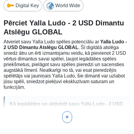
Digital Key
World Wide
Pērciet Yalla Ludo - 2 USD Dimantu
Atslēgu GLOBAL
Atveriet savu Yalla Ludo spēles potenciālu ar
Yalla Ludo -
2 USD Dimantu Atslēgu GLOBAL
. Šī digitālā atslēga
sniedz ātru un ērti izmantojamu veidu, kā pievienot 2 USD
vērtus dimantus savai spēlei, ļaujot iegādāties spēles
priekšmetus, pielāgot savu spēles pieredzi un sacensties
augstākā līmenī. Neatkarīgi no tā, vai esat pieredzējis
spēlētājs vai jauniņais Yalla Ludo, šie dimanti var uzlabot
jūsu spēli, sniedzot piekļuvi ekskluzīvam saturam un
funkcijām.
Kā iegādāties un aktivizēt savu Yalla Ludo - 2 USD
Dimantu Atslēgu GLOBAL
+
Iegāde:
Noklikšķiniet uz pirkšanas pogas un
pārslēdzieties uz maksājumu, lai iegādātos savu Yalla