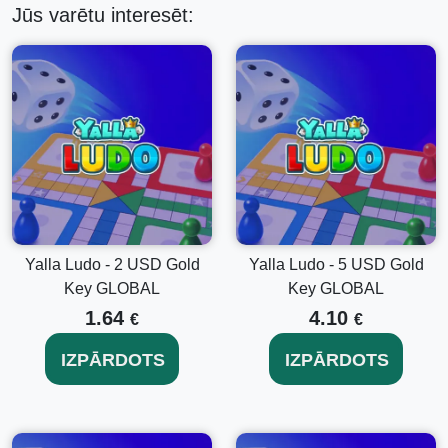
Jūs varētu interesēt:
Ludo - 2 USD Dimantu Atslēgu GLOBAL.
Saņemiet kodu:
Pēc iegādes jūs saņemsiet unikālu
kodu pa e-pastu. Pārliecinieties, ka jūsu e-pasta adrese
ir pareiza maksājuma laikā.
Atveriet Yalla Ludo:
Palaižiet Yalla Ludo lietotni savā
ierīcē.
Piekļūstiet veikalā:
Iet uz spēles veikalā, kur ir
pieejama dimantu izsniegšana.
Ievadiet kodu:
Ievadiet saņemto kodu izsniegšanas
sadaļā, lai pievienotu dimantus savai kontam.
Izbaudiet:
Apstipriniet darījumu un nekavējoties sākt
izbaudīt savus jaunus spēles dimantus.
Yalla Ludo - 2 USD Gold
Yalla Ludo - 5 USD Gold
Kāpēc izvēlēties Yalla Ludo - 2 USD Dimantu
Key GLOBAL
Key GLOBAL
Atslēgu?
1.64
4.10
€
€
Vienkārša lietošana:
Vienkāršs aktivizācijas process
IZPĀRDOTS
IZPĀRDOTS
un tūlītēja apstiprināšana padara to par bezrūpīgu.
Globāla saderība:
Šī atslēga ir derīga visā pasaulē,
lieliski piemērota starptautiskiem spēlētājiem.
Naudas taupīšana:
Izdevīga iespēja spēlētājiem, kuri
vēlas uzlabot savu spēli, neiztērējot pārāk daudz