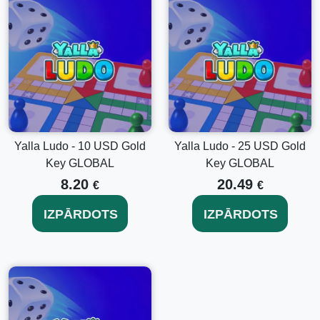
naudas.
Iepazīstieties ar citām nominācijām
Ja jūs interesē iegādāties lielāku dimantu iepakojumu,
apsveriet
Yalla Ludo - 100 USD Dimantu Atslēgu GLOBAL
plašākam uzlabojumam. Ja vēlaties mazāku variantu, ir
pieejama arī
Yalla Ludo - 5 USD Dimantu Atslēga GLOBAL
,
lieliski piemērota, lai izmēģinātu jaunas funkcijas bez lielas
Yalla Ludo - 10 USD Gold
Yalla Ludo - 25 USD Gold
saistības.
Key GLOBAL
Key GLOBAL
8.20
20.49
€
€
Secinājums
IZPĀRDOTS
IZPĀRDOTS
Yalla Ludo - 2 USD Dimantu Atslēga GLOBAL
ir lielisks
veids, kā uzlabot savu spēles pieredzi. Neatkarīgi no tā, vai
vēlaties uzlabot savu spēli vai vienkārši izbaudīt vairāk no
tā, ko Yalla Ludo piedāvā, šī mazā investīcija var atbloķēt
lielu jautrību. Nenokavējiet - uzlabojiet savu Yalla Ludo
pieredzi jau šodien, iegādājoties dimantu atslēgu un
pārliecinieties par atšķirību!