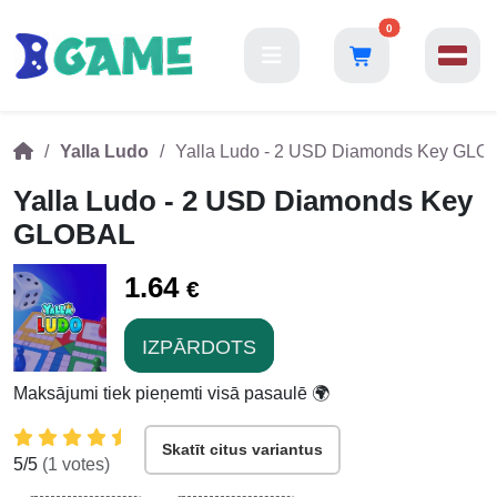
0
Yalla Ludo
Yalla Ludo - 2 USD Diamonds Key GLO
Yalla Ludo - 2 USD Diamonds Key
GLOBAL
1.64
€
IZPĀRDOTS
Maksājumi tiek pieņemti visā pasaulē 🌍
Skatīt citus variantus
5
/5
(
1
votes)