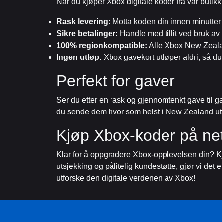
Når du kjøper Xbox digitale koder fra vår butikk, 
Rask levering:
Motta koden din innen minutter 
Sikre betalinger:
Handle med tillit ved bruk av 
100% regionkompatible:
Alle Xbox New Zealan
Ingen utløp:
Xbox gavekort utløper aldri, så d
Perfekt for gaver
Ser du etter en rask og gjennomtenkt gave til gam
du sende dem hvor som helst i New Zealand uten 
Kjøp Xbox-koder på net
Klar for å oppgradere Xbox-opplevelsen din? Kjøp
utsjekking og pålitelig kundestøtte, gjør vi de
utforske den digitale verdenen av Xbox!