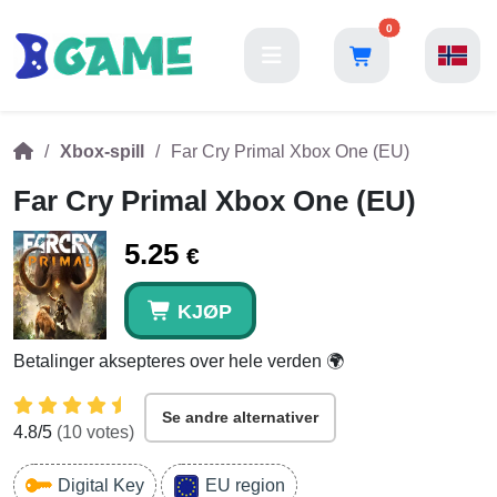
0
Xbox-spill
Far Cry Primal Xbox One (EU)
Far Cry Primal Xbox One (EU)
5.25
€
KJØP
Betalinger aksepteres over hele verden 🌍
Se andre alternativer
4.8
/5
(
10
votes)
Digital Key
EU region