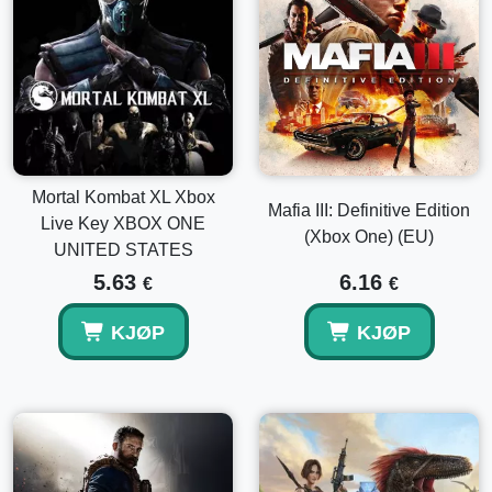
Mortal Kombat XL Xbox
Mafia III: Definitive Edition
Live Key XBOX ONE
(Xbox One) (EU)
UNITED STATES
5.63
6.16
€
€
KJØP
KJØP