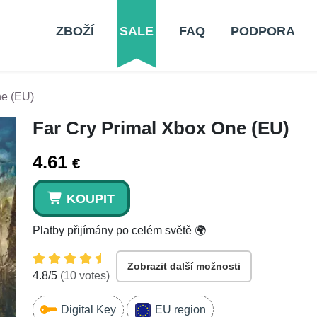
ZBOŽÍ
SALE
FAQ
PODPORA
ne (EU)
Far Cry Primal Xbox One (EU)
4.61
€
KOUPIT
Platby přijímány po celém světě 🌍
Zobrazit další možnosti
4.8
/5
(
10
votes)
Digital Key
EU region