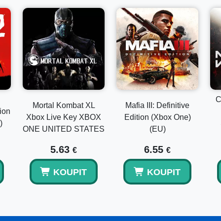
C
Mortal Kombat XL
Mafia III: Definitive
ion
Xbox Live Key XBOX
Edition (Xbox One)
)
ONE UNITED STATES
(EU)
5.63
6.55
€
€
KOUPIT
KOUPIT