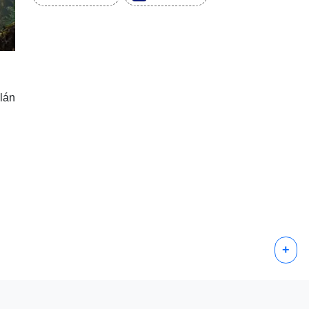
slán
+