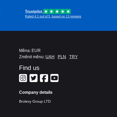
t
Trustpilot
Rated 4.1 out of 5, based on 13 reviews
Měna: EUR
Změnit měnu:
UAH
PLN
TRY
Find us
Company details
Brolexy Group LTD