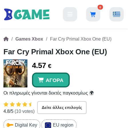
0
Games Xbox
Far Cry Primal Xbox One (EU)
Far Cry Primal Xbox One (EU)
4.57
€
ΑΓΟΡΆ
Οι πληρωμές γίνονται δεκτές παγκοσμίως 🌍
Δείτε άλλες επιλογές
4.8
/5
(
10
votes)
Digital Key
EU region