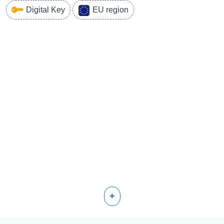
Digital Key
EU region
+