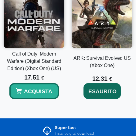
Call of Duty: Modern
ARK: Survival Evolved US
Warfare (Digital Standard
(Xbox One)
Edition) (Xbox One) (US)
17.51
€
12.31
€
ACQUISTA
ESAURITO
Super fast
Instant digital download