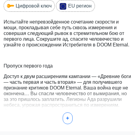
Цифровой ключ
EU регион
Испытайте непревзойденное сочетание скорости и
мощи, прокладывая себе путь сквозь измерения и
совершая следующий рывок в стремительном бою от
первого лица. Сокрушите ад, спасите человечество и
узнайте о происхождении Истребителя в DOOM Eternal.
Пропуск первого года
Доступ к двум расширениям кампании — «Древние боги
— часть первая и часть вторая» — для получившего
признание критиков DOOM Eternal. Ваша война еще не
окончена… Вы спасли человечество от вымирания, но
за это пришлось заплатить. Легионы Ада разрушили
небеса, угрожая распространиться по измерениям.
Сражайтесь на своем пути обратно в Урдак и решите
судьбу космоса. Ваша миссия теперь ваша собственная.
+
Скин убийцы демонов