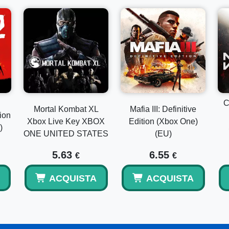
C
Mortal Kombat XL
Mafia III: Definitive
ion
Xbox Live Key XBOX
Edition (Xbox One)
)
ONE UNITED STATES
(EU)
5.63
6.55
€
€
ACQUISTA
ACQUISTA