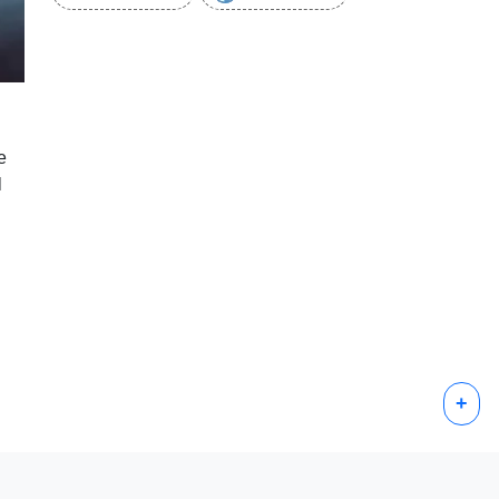
e
l
+