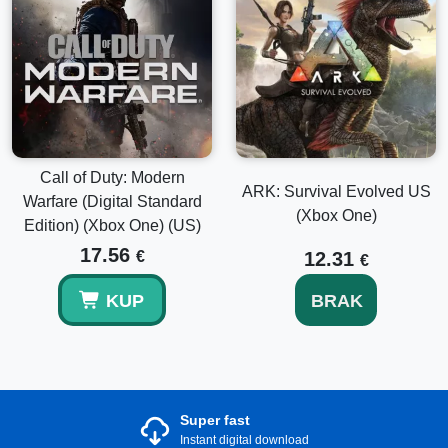
Call of Duty: Modern
ARK: Survival Evolved US
Warfare (Digital Standard
(Xbox One)
Edition) (Xbox One) (US)
17.56
€
12.31
€
KUP
BRAK
Super fast
Instant digital download