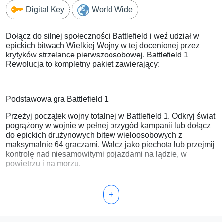
Digital Key
World Wide
Dołącz do silnej społeczności Battlefield i weź udział w
epickich bitwach Wielkiej Wojny w tej docenionej przez
krytyków strzelance pierwszoosobowej. Battlefield 1
Rewolucja to kompletny pakiet zawierający:
Podstawowa gra Battlefield 1
Przeżyj początek wojny totalnej w Battlefield 1. Odkryj świat
pogrążony w wojnie w pełnej przygód kampanii lub dołącz
do epickich drużynowych bitew wieloosobowych z
maksymalnie 64 graczami. Walcz jako piechota lub przejmij
kontrolę nad niesamowitymi pojazdami na lądzie, w
powietrzu i na morzu.
+
Przepustka Premium do Battlefield 1
Cztery tematyczne pakiety rozszerzeń z nowymi mapami