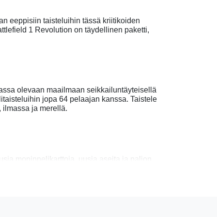
 eeppisiin taisteluihin tässä kriitikoiden
lefield 1 Revolution on täydellinen paketti,
dassa olevaan maailmaan seikkailuntäyteisellä
itaisteluihin jopa 64 pelaajan kanssa. Taistele
 ilmassa ja merellä.
usia moninpelikarttoja, uusia aseita ja paljon