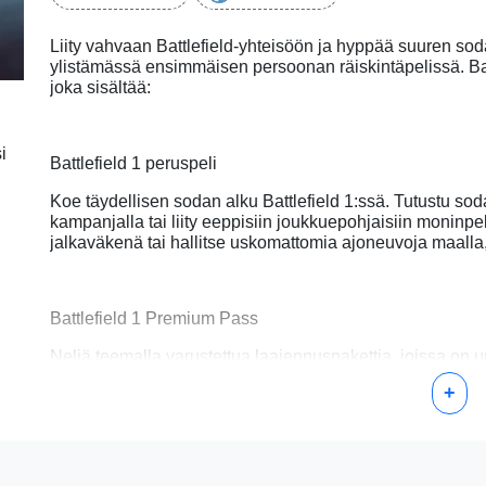
Liity vahvaan Battlefield-yhteisöön ja hyppää suuren sodan
ylistämässä ensimmäisen persoonan räiskintäpelissä. Batt
joka sisältää:
i
Battlefield 1 peruspeli
Koe täydellisen sodan alku Battlefield 1:ssä. Tutustu so
kampanjalla tai liity eeppisiin joukkuepohjaisiin moninpel
jalkaväkenä tai hallitse uskomattomia ajoneuvoja maalla,
Battlefield 1 Premium Pass
Neljä teemalla varustettua laajennuspakettia, joissa on u
muuta.
+
• Battlefield 1 He eivät läpäise