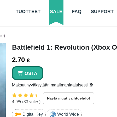
TUOTTEET
SALE
FAQ
SUPPORT
ne)
Battlefield 1: Revolution (Xbox 
2.70
€
OSTA
Maksut hyväksytään maailmanlaajuisesti 🌍
Näytä muut vaihtoehdot
4.9
/5
(
33
votes)
Digital Key
World Wide