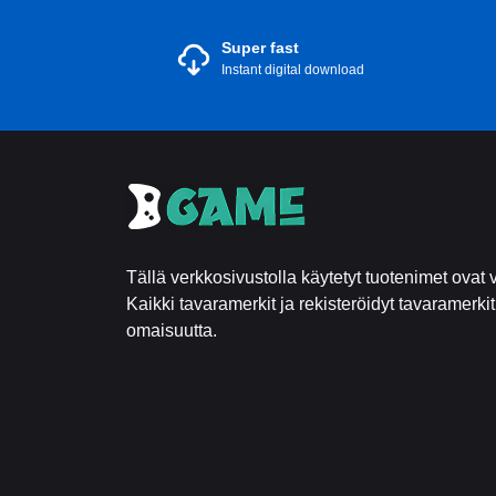
Super fast
Instant digital download
Tällä verkkosivustolla käytetyt tuotenimet ovat v
Kaikki tavaramerkit ja rekisteröidyt tavaramerki
omaisuutta.