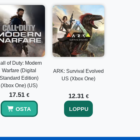
Pack – sisältävät teemaaseita, ajoneuvoja ja
köihin.
all of Duty: Modern
Warfare (Digital
ARK: Survival Evolved
Standard Edition)
US (Xbox One)
(Xbox One) (US)
17.51
€
12.31
€
OSTA
LOPPU