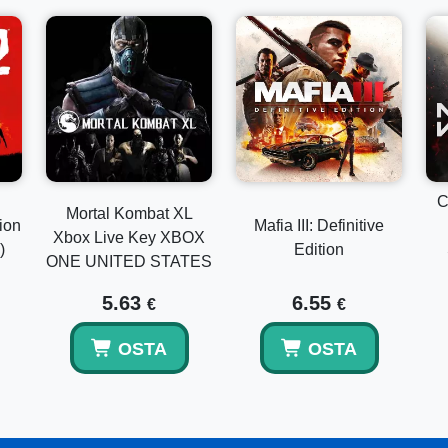
• Battlefield 1 Tsaarin nimissä
• Battlefield 1 Turning Tides
• Battlefield 1 Apocalypse
Red Baron Pack, Lawrence of Arabia Pack ja Hellfighter 
tunnuksia, jotka perustuvat kuuluisiin sankareihin ja yksi
C
Mortal Kombat XL
ion
Mafia III: Definitive
Xbox Live Key XBOX
)
Edition
ONE UNITED STATES
5.63
6.55
€
€
OSTA
OSTA