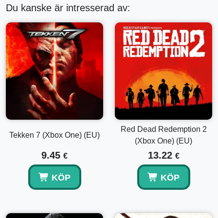
Du kanske är intresserad av:
• Battlefield 1 De ska inte passera
• Battlefield 1 i tsarens namn
• Battlefield 1 Turning Tides
• Battlefield 1 Apocalypse
Red Baron Pack, Lawrence of Arabia Pack och Hellfighter
Pack – som innehåller temavapen, fordon och emblem
Red Dead Redemption 2
baserade på de berömda hjältarna och enheterna.
Tekken 7 (Xbox One) (EU)
(Xbox One) (EU)
9.45
13.22
€
€
KÖP
KÖP