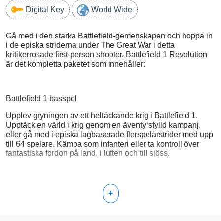
Digital Key
World Wide
Gå med i den starka Battlefield-gemenskapen och hoppa in
i de episka striderna under The Great War i detta
kritikerrosade first-person shooter. Battlefield 1 Revolution
är det kompletta paketet som innehåller:
Battlefield 1 basspel
Upplev gryningen av ett heltäckande krig i Battlefield 1.
Upptäck en värld i krig genom en äventyrsfylld kampanj,
eller gå med i episka lagbaserade flerspelarstrider med upp
till 64 spelare. Kämpa som infanteri eller ta kontroll över
fantastiska fordon på land, i luften och till sjöss.
Battlefield 1 Premium Pass
+
Fyra expansionspaket med teman med nya flerspelarkartor,
nya vapen och mer.