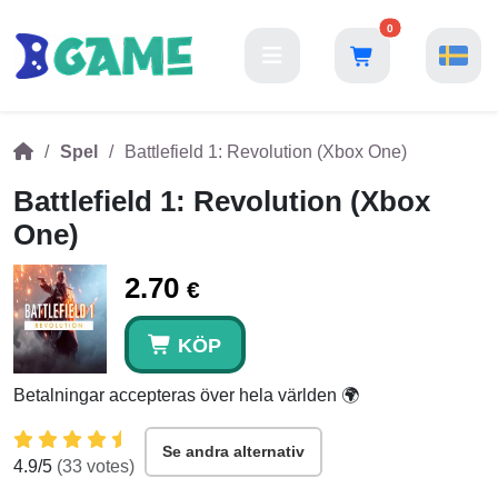
0
Spel
Battlefield 1: Revolution (Xbox One)
Battlefield 1: Revolution (Xbox
One)
2.70
€
KÖP
Betalningar accepteras över hela världen 🌍
Se andra alternativ
4.9
/5
(
33
votes)