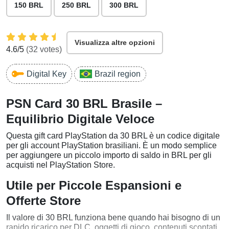
150 BRL
250 BRL
300 BRL
Visualizza altre opzioni
4.6
/5
(
32
votes)
Digital Key
Brazil region
PSN Card 30 BRL Brasile –
Equilibrio Digitale Veloce
Questa gift card PlayStation da 30 BRL è un codice digitale
per gli account PlayStation brasiliani. È un modo semplice
per aggiungere un piccolo importo di saldo in BRL per gli
acquisti nel PlayStation Store.
Utile per Piccole Espansioni e
Offerte Store
Il valore di 30 BRL funziona bene quando hai bisogno di un
rapido ricarico per DLC, oggetti di gioco, contenuti scontati