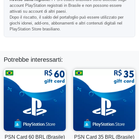
di acquistare, poiché i codici brasiliani non possono essere
account PlayStation registrati in Brasile e non possono essere
attivati su altri account regionali.
attivati su account di altri paesi.
Dopo il riscatto, il saldo del portafoglio può essere utilizzato per
Domande Frequenti
giochi idonei, add-ons, abbonamenti e altri contenuti digitali nel
PlayStation Store brasiliano.
Posso usare questa card per contenuti scontati?
Sì, i fondi del portafoglio possono essere utilizzati per sconti
Potrebbe interessarti:
e offerte digitali idonei nel PlayStation Store.
Ricevo una card fisica?
No, questo è un codice per il portafoglio PSN consegnato
elettronicamente.
Posso aggiungere questo a un saldo di portafoglio
esistente?
PSN Card 60 BRL (Brasile)
PSN Card 35 BRL (Brasile)
Sì, l'importo riscattato viene aggiunto ai tuoi fondi attuali del