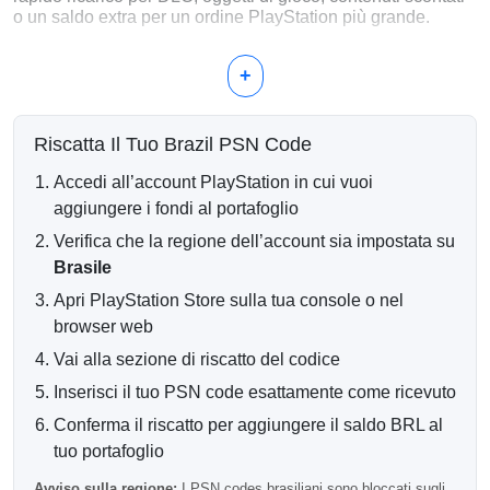
o un saldo extra per un ordine PlayStation più grande.
Usa il tuo saldo di 30 BRL per
+
Piccoli DLC e add-on scaricabili
Valuta di gioco e oggetti cosmetici
Contenuti scontati del PlayStation Store
Riscatta Il Tuo Brazil PSN Code
Acquisti digitali a basso costo
Saldo aggiuntivo per pagamenti combinati
Accedi all’account PlayStation in cui vuoi
aggiungere i fondi al portafoglio
Consegna Digitale Veloce
Verifica che la regione dell’account sia impostata su
Il tuo codice per il portafoglio PlayStation viene inviato
Brasile
elettronicamente dopo la conferma del pagamento. La
Apri PlayStation Store sulla tua console o nel
maggior parte degli ordini digitali viene elaborata
automaticamente e inviata direttamente al tuo indirizzo
browser web
email.
Vai alla sezione di riscatto del codice
Account PSN Brasiliano Richiesto
Inserisci il tuo PSN code esattamente come ricevuto
Importante:
questa gift card PlayStation può essere
Conferma il riscatto per aggiungere il saldo BRL al
riscattata solo su account registrati in Brasile.
tuo portafoglio
Si prega di controllare la regione del proprio account prima
Avviso sulla regione:
I PSN codes brasiliani sono bloccati sugli