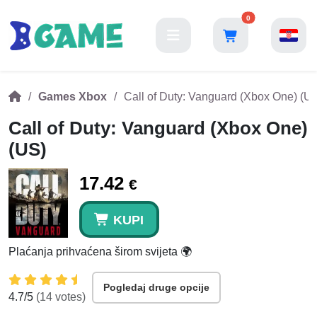
0
Games Xbox
Call of Duty: Vanguard (Xbox One) (U
Call of Duty: Vanguard (Xbox One)
(US)
17.42
€
KUPI
Plaćanja prihvaćena širom svijeta 🌍
Pogledaj druge opcije
4.7
/5
(
14
votes)