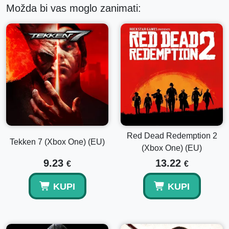
Možda bi vas moglo zanimati:
Red Dead Redemption 2
Tekken 7 (Xbox One) (EU)
(Xbox One) (EU)
9.23
13.22
€
€
KUPI
KUPI