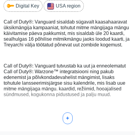
Digital Key
USA region
Call of Duty®: Vanguard sisaldab sügavalt kaasahaaravat
üksikmängija kampaaniat, tohutut mitme mängijaga mängu
käivitamise päeva pakkumist, mis sisaldab üle 20 kaardi,
sealhulgas 16 põhilise mitmikmängu jaoks loodud kaarti, ja
Treyarchi välja töötatud põnevat uut zombide kogemust.
Call of Duty®: Vanguard tutvustab ka uut ja enneolematut
Call of Duty®: Warzone™ integratsiooni ning pakub
edenemist ja põlvkondadevahelist mängimist, lisaks
tohutule lansseerimisjärgse sisu kalendrile, mis lisab uue
mitme mängijaga mängu. kaardid, režiimid, hooajalised
sündmused, kogukonna pidustused ja palju muud.
+