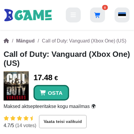
0
Mängud
Call of Duty: Vanguard (Xbox One) (US)
Call of Duty: Vanguard (Xbox One)
(US)
17.48
€
OSTA
Maksed aktsepteeritakse kogu maailmas 🌍
Vaata teisi valikuid
4.7
/5
(
14
votes)