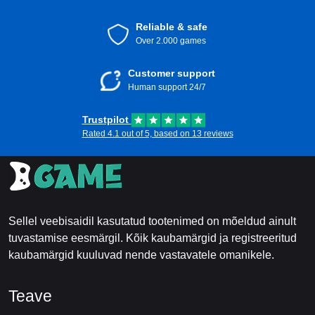
Reliable & safe
Over 2.000 games
Customer support
Human support 24/7
Trustpilot
Rated 4.1 out of 5, based on 13 reviews
Sellel veebisaidil kasutatud tootenimed on mõeldud ainult
tuvastamise eesmärgil. Kõik kaubamärgid ja registreeritud
kaubamärgid kuuluvad nende vastavatele omanikele.
Teave