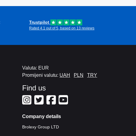
t
Trustpilot
Rated 4.1 out of 5, based on 13 reviews
Valuta: EUR
Promijeni valutu:
UAH
PLN
TRY
Find us
Company details
Brolexy Group LTD