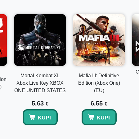
C
Mortal Kombat XL
Mafia III: Definitive
ion
Xbox Live Key XBOX
Edition (Xbox One)
)
ONE UNITED STATES
(EU)
5.63
6.55
€
€
KUPI
KUPI