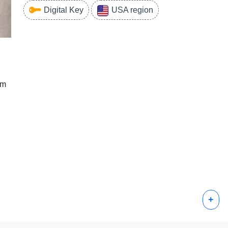
Digital Key
USA region
om
+