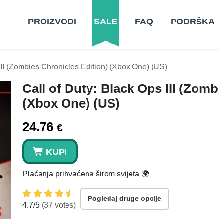
PROIZVODI
SALE
FAQ
PODRŠKA
III (Zombies Chronicles Edition) (Xbox One) (US)
Call of Duty: Black Ops III (Zomb
(Xbox One) (US)
24.76
€
KUPI
Plaćanja prihvaćena širom svijeta 🌍
Pogledaj druge opcije
4.7
/5
(
37
votes)