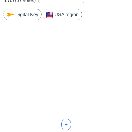
4.7
/5
(
37
votes)
Digital Key
USA region
+