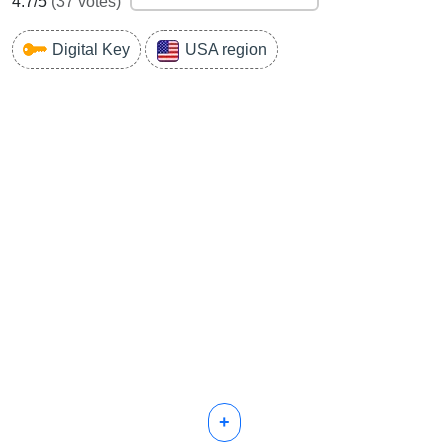
4.7
/5
(
37
votes)
Digital Key
USA region
+