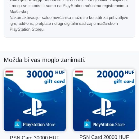
Mađarski PlayStation kodovi se ne mogu iskoristiti na
i mogu se iskoristiti samo na PlayStation računima registriranim u
računima registriranim u drugim zemljama.
Mađarskoj.
Nakon aktivacije, saldo novčanika može se koristiti za prihvatljive
Često postavljana pitanja
igre, add-ons, pretplate i drugi digitalni sadržaj u mađarskom
PlayStation Storeu.
Može li se ova kartica koristiti za DLC-ove?
Da, sredstva na novčaniku mogu se koristiti za prihvatljive
DLC-ove, dodatke i digitalni sadržaj.
Možda bi vas moglo zanimati:
Da li se ovaj kod isporučuje digitalno?
Da, ovo je digitalni PlayStation kod za novčanik koji se
dostavlja putem e-maila.
Možda li ga mogu kombinirati s mojim postojećim
PSN saldom?
Da, iznos koji se iskoristi dodaje se vašim trenutnim
PSN Card 20000 HUF
PSN Card 30000 HUF