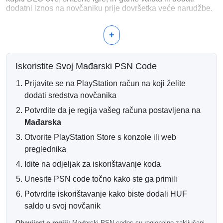
dodatni iznos na novčaniku prije dovršetka veće narudžbe.
Što možete kupiti s 3500 HUF?
+
DLC-ovi i preuzimljivi dodaci
Male i snižene PlayStation igre
In-game valuta i kozmetički predmeti
Iskoristite Svoj Mađarski PSN Code
Promocijske ponude u PlayStation Store-u
Dodatna sredstva za kombinirane uplate
Prijavite se na PlayStation račun na koji želite
dodati sredstva novčanika
Brza digitalna isporuka
Potvrdite da je regija vašeg računa postavljena na
Nakon uspješne potvrde plaćanja, vaš PlayStation kod za
Mađarska
novčanik se elektronički dostavlja na vašu e-mail adresu.
Otvorite PlayStation Store s konzole ili web
Većina narudžbi se obrađuje automatski i može se iskoristiti
ubrzo nakon završetka kupnje.
preglednika
Idite na odjeljak za iskorištavanje koda
Kompatibilnost s računima u
Unesite PSN code točno kako ste ga primili
Mađarskoj
Potvrdite iskorištavanje kako biste dodali HUF
Važno:
Ova PSN kartica radi samo s PlayStation računima
saldo u svoj novčanik
registriranim u Mađarskoj.
Obavijest o regiji:
Mađarski PSN codes su regionalno zaključani