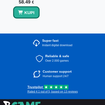
58.49
€
KUPI
Super fast
Instant digital download
Reliable & safe
Over 2.000 games
Customer support
Human support 24/7
Trustpilot
Rated 4.1 out of 5, based on 13 reviews