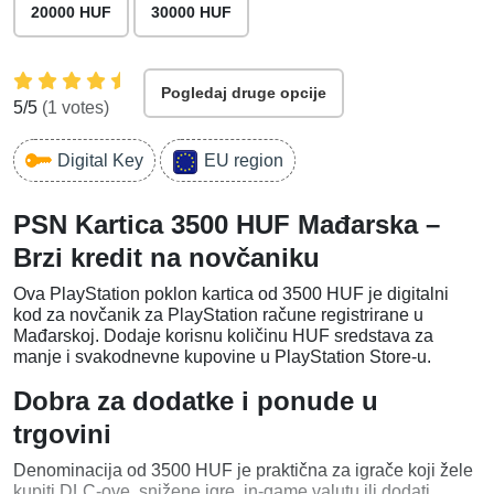
20000 HUF
30000 HUF
Pogledaj druge opcije
5
/5
(
1
votes)
Digital Key
EU region
PSN Kartica 3500 HUF Mađarska –
Brzi kredit na novčaniku
Ova PlayStation poklon kartica od 3500 HUF je digitalni
kod za novčanik za PlayStation račune registrirane u
Mađarskoj. Dodaje korisnu količinu HUF sredstava za
manje i svakodnevne kupovine u PlayStation Store-u.
Dobra za dodatke i ponude u
trgovini
Denominacija od 3500 HUF je praktična za igrače koji žele
kupiti DLC-ove, snižene igre, in-game valutu ili dodati