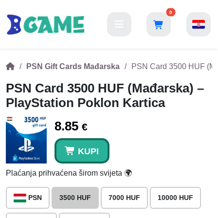
0
PSN Gift Cards Mađarska
PSN Card 3500 HUF (Mađ
PSN Card 3500 HUF (Mađarska) –
PlayStation Poklon Kartica
8.85
€
KUPI
Plaćanja prihvaćena širom svijeta 🌍
PSN
3500 HUF
7000 HUF
10000 HUF