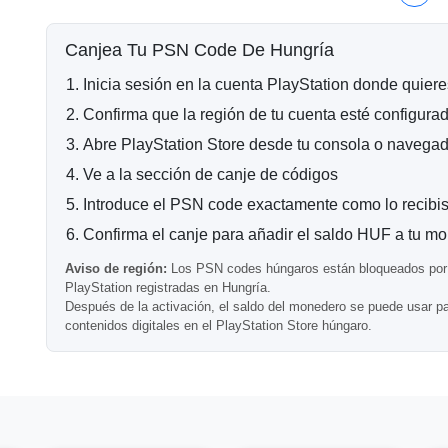
Saldo adicional para pagos combinados
Entrega Digital Rápida
Canjea Tu PSN Code De Hungría
Después de la confirmación de pago exitosa, tu código de
Inicia sesión en la cuenta PlayStation donde quier
electrónicamente a tu dirección de correo electrónico. L
automáticamente y pueden ser canjeados poco después 
Confirma que la región de tu cuenta esté configur
Abre PlayStation Store desde tu consola o navega
Compatibilidad con Cuentas de Hu
Ve a la sección de canje de códigos
Importante:
esta tarjeta PSN funciona únicamente con c
Introduce el PSN code exactamente como lo recibis
Los códigos de PlayStation húngaros no pueden ser canj
Confirma el canje para añadir el saldo HUF a tu m
Preguntas Frecuentes
Aviso de región:
Los PSN codes húngaros están bloqueados por 
PlayStation registradas en Hungría.
Después de la activación, el saldo del monedero se puede usar pa
¿Se puede usar esta tarjeta para DLCs?
contenidos digitales en el PlayStation Store húngaro.
Sí, los fondos de la billetera se pueden utilizar para DL
¿Este código se entrega digitalmente?