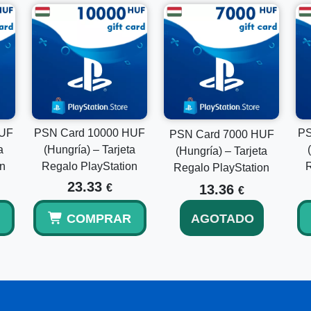
Sí, este es un código digital de billetera de PlayStation 
¿Puedo combinarlo con mi saldo PSN existente?
Sí, el monto canjeado se añade a tus fondos actuales de l
HUF
PSN Card 10000 HUF
PS
PSN Card 7000 HUF
a
(Hungría) – Tarjeta
(Hungría) – Tarjeta
on
Regalo PlayStation
R
Regalo PlayStation
23.33
€
13.36
€
COMPRAR
AGOTADO