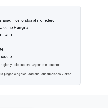
 billetera de PlayStation se entrega
es añadir los fondos al monedero
a mayoría de los pedidos se procesan
de la compra.
ada como
Hungría
dor web
ngría
uentas de PlayStation registradas en Hungría.
te
eados en cuentas registradas en otros países.
onedero
región y solo pueden canjearse en cuentas
ra juegos elegibles, add-ons, suscripciones y otros
Cs elegibles, complementos y contenido digital.