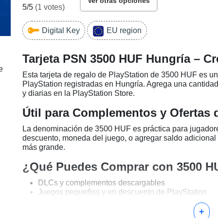
Ver otras opciones
5
/5
(
1
votes)
Digital Key
EU region
Tarjeta PSN 3500 HUF Hungría – Cré
e
Esta tarjeta de regalo de PlayStation de 3500 HUF es un 
PlayStation registradas en Hungría. Agrega una cantida
y diarias en la PlayStation Store.
Útil para Complementos y Ofertas 
La denominación de 3500 HUF es práctica para jugado
descuento, moneda del juego, o agregar saldo adicional 
más grande.
¿Qué Puedes Comprar con 3500 H
DLCs y complementos descargables
Juegos pequeños y en descuento de PlayStation
Moneda del juego y artículos cosméticos
Ofertas promocionales de la PlayStation Store
+