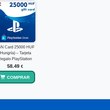
entregado por correo electrónico.
a billetera de PlayStation.
N Card 25000 HUF
(Hungría) – Tarjeta
egalo PlayStation
58.49
€
COMPRAR