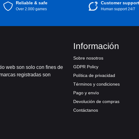
Reliable & safe
Customer suppor
Over 2.000 games
Human support 24/7
Información
Sobre nosotros
GDPR Policy
tio web son solo con fines de
 marcas registradas son
Política de privacidad
Términos y condiciones
Pago y envío
Devolución de compras
Contáctanos