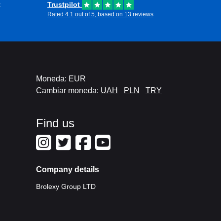
t
Trustpilot
Rated 4.1 out of 5, based on 13 reviews
Moneda: EUR
Cambiar moneda:
UAH
PLN
TRY
Find us
Company details
Brolexy Group LTD