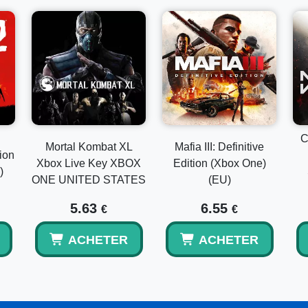
C
Mortal Kombat XL
Mafia III: Definitive
ion
Xbox Live Key XBOX
Edition (Xbox One)
)
ONE UNITED STATES
(EU)
5.63
6.55
€
€
ACHETER
ACHETER