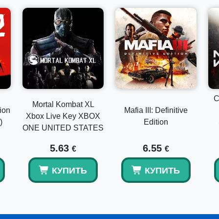
C
Mortal Kombat XL
ion
Mafia III: Definitive
Xbox Live Key XBOX
)
Edition
ONE UNITED STATES
5.63
6.55
€
€
КУПИТЬ
КУПИТЬ