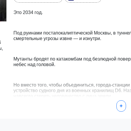
Это 2034 год.
Под руинами постапокалиптической Москвы, в тунне
смертельные угрозы извне — и изнутри.
д
ы,
Мутанты бродят по катакомбам под безлюдной повер
небес над головой.
Но вместо того, чтобы объединиться, города-станции
устройство судного дня из военных хранилищ D6. На
навсегда стереть человечество с лица земли.
+
Как Артем, обремененный чувством вины, но движим
выживанию — последний свет в наш самый темный 