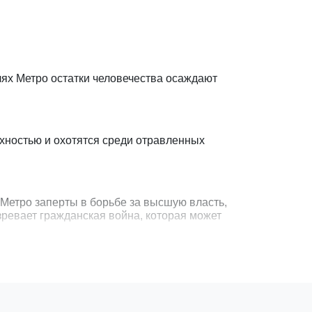
лях Метро остатки человечества осаждают
хностью и охотятся среди отравленных
 Метро заперты в борьбе за высшую власть,
зревает гражданская война, которая может
ый надеждой, вы держите ключ к нашему
час…