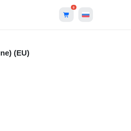
0
ne) (EU)