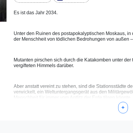
Es ist das Jahr 2034.
Unter den Ruinen des postapokalyptischen Moskaus, in 
der Menschheit von tödlichen Bedrohungen von außen – 
Mutanten pirschen sich durch die Katakomben unter der t
vergifteten Himmels darüber.
Aber anstatt vereint zu stehen, sind die Stationsstädte d
verwickelt, ein Weltuntergangsgerät aus den Militärgewöl
Menschheit für immer vom Antlitz der Erde tilgen könnte.
+
Als Artyom, von Schuldgefühlen belastet, aber von Hoffn
unserem Überleben – das letzte Licht in unserer dunkel