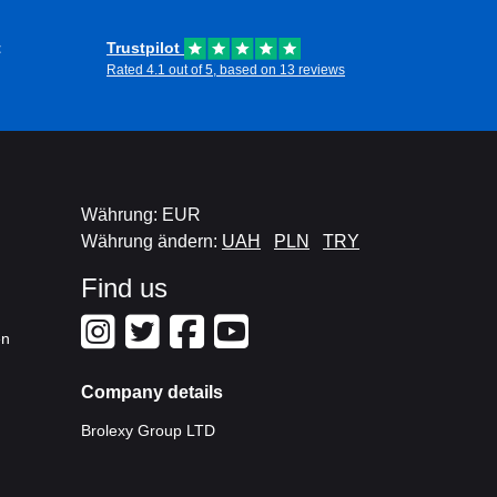
t
Trustpilot
Rated 4.1 out of 5, based on 13 reviews
Währung: EUR
Währung ändern:
UAH
PLN
TRY
Find us
en
Company details
Brolexy Group LTD