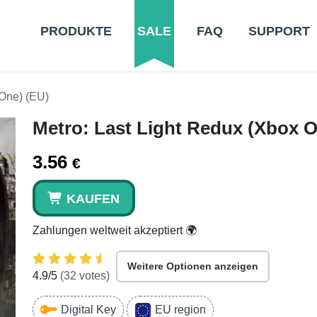
PRODUKTE
SALE
FAQ
SUPPORT
 One) (EU)
Metro: Last Light Redux (Xbox O
3.56
€
KAUFEN
Zahlungen weltweit akzeptiert 🌍
Weitere Optionen anzeigen
4.9
/5
(
32
votes)
Digital Key
EU region