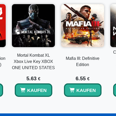
C
Mortal Kombat XL
ion
Mafia III: Definitive
Xbox Live Key XBOX
)
Edition
ONE UNITED STATES
5.63
6.55
€
€
KAUFEN
KAUFEN