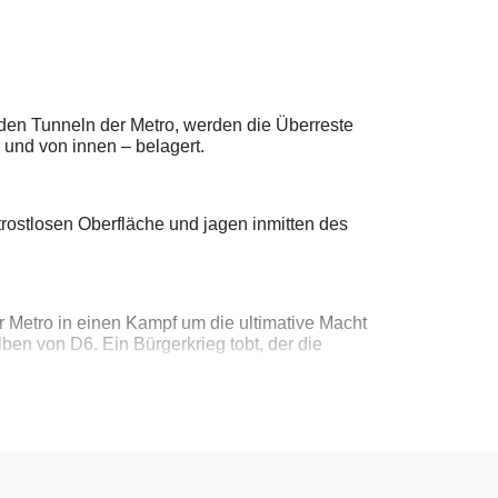
den Tunneln der Metro, werden die Überreste
und von innen – belagert.
rostlosen Oberfläche und jagen inmitten des
er Metro in einen Kampf um die ultimative Macht
ben von D6. Ein Bürgerkrieg tobt, der die
ung getrieben, halten Sie den Schlüssel zu
sten Stunde …