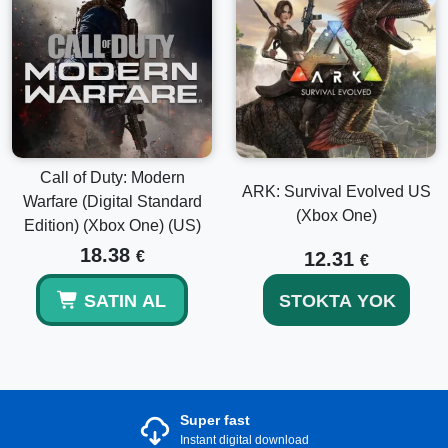
Call of Duty: Modern
ARK: Survival Evolved US
Warfare (Digital Standard
(Xbox One)
Edition) (Xbox One) (US)
18.38
€
12.31
€
SATIN AL
STOKTA YOK
Super fast
Instant digital download