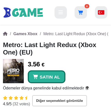
0
Games Xbox
Metro: Last Light Redux (Xbox One) (
Metro: Last Light Redux (Xbox
One) (EU)
3.56
€
SATIN AL
Ödemeler dünya genelinde kabul edilmektedir 🌍
Diğer seçenekleri görüntüle
4.9
/5
(
32
votes)