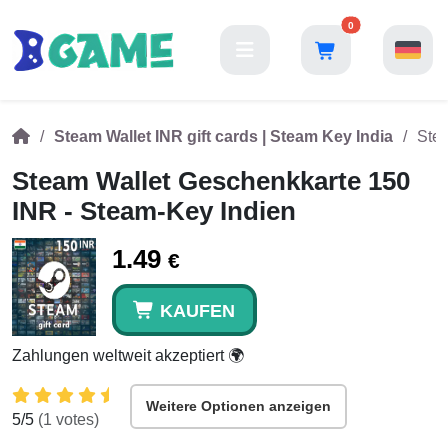
0
Steam Wallet INR gift cards | Steam Key India
Stea
Steam Wallet Geschenkkarte 150
INR - Steam-Key Indien
1.49
€
KAUFEN
Zahlungen weltweit akzeptiert 🌍
Weitere Optionen anzeigen
5
/5
(
1
votes)