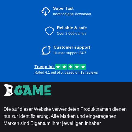
Indien wählen?
Super fast
Instant digital download
Flexibilität
: Nutze die Wallet-Gelder für Spiele,
Erweiterungen, DLCs und mehr.
Reliable & safe
Einfache Geschenke
: Perfekt als Geschenk für
Over 2.000 games
Freunde und Familie, die Gamer sind.
Sichere Transaktionen
: Genieße sichere und
problemfreie Transaktionen direkt auf Steam.
Customer support
Sofortige Nutzung
: Erhalte sofortigen Zugriff auf
Human support 24/7
Guthaben und beginne sofort nach der Aktivierung mit
dem Kauf.
Trustpilot
Kaufe noch heute deine Steam Wallet Geschenkkarte 150
Rated 4.1 out of 5, based on 13 reviews
INR Indien und tauche ein in die Welt des unbegrenzten
Gamings! Genieße unvergleichliche Spielerlebnisse direkt
zu deinen Fingern.
Die auf dieser Website verwendeten Produktnamen dienen
nur zur Identifizierung. Alle Marken und eingetragenen
Marken sind Eigentum ihrer jeweiligen Inhaber.