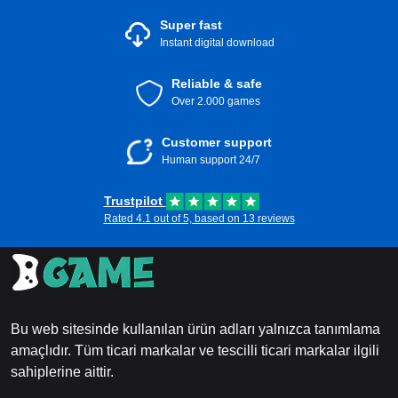
Hediye Vermek Kolay
: Oyun tutkunu olan arkadaş ve
aile üyelerine hediye etmek için mükemmel.
Super fast
Güvenli İşlemler
: Steam üzerinden güvenli ve
Instant digital download
sorunsuz işlemlerin tadını çıkarın.
Anında Kullanım
: Fonlara anında erişim elde edin ve
Reliable & safe
aktivasyondan hemen sonra alışverişe başlayın.
Over 2.000 games
Bugün Steam Cüzdan Hediye Kartınızı 150 INR Hindistan
satın alın ve sınırsız oyun dünyasına dalın! Parmaklarınızın
Customer support
ucunda eşsiz oyun deneyimlerinin tadını çıkarın.
Human support 24/7
Trustpilot
Rated 4.1 out of 5, based on 13 reviews
Bu web sitesinde kullanılan ürün adları yalnızca tanımlama
amaçlıdır. Tüm ticari markalar ve tescilli ticari markalar ilgili
sahiplerine aittir.