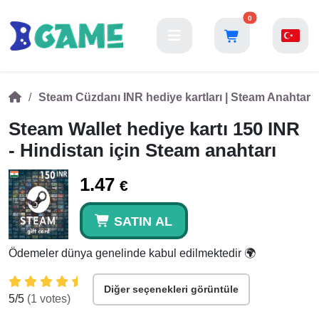
0
Steam Cüzdanı INR hediye kartları | Steam Anahtarı 
Steam Wallet hediye kartı 150 INR
- Hindistan için Steam anahtarı
1.47
€
SATIN AL
Ödemeler dünya genelinde kabul edilmektedir 🌍
Diğer seçenekleri görüntüle
5
/5
(
1
votes)