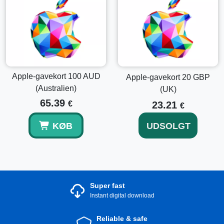
Apple-gavekort 100 AUD
Apple-gavekort 20 GBP
(Australien)
(UK)
65.39
€
23.21
€
KØB
UDSOLGT
Super fast
Instant digital download
Reliable & safe