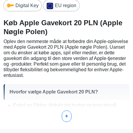
Digital Key
EU region
Køb Apple Gavekort 20 PLN (Apple
Nøgle Polen)
Oplev den nemmeste måde at forbedre din Apple-oplevelse
med Apple Gavekort 20 PLN (Apple nøgle Polen). Uanset
om du ønsker at købe apps, spil eller medier, er dette
gavekort din adgang til den store verden af Apple-tjenester
og -produkter. Perfekt som gave eller til personlig brug, det
tilbyder fleksibilitet og bekvemmelighed for enhver Apple-
entusiast.
Hvorfor vælge Apple Gavekort 20 PLN?
Enkel og Sikker: Aktivér det hurtigt og brug det på
Apple-platforme som App Store, iTunes Store, Apple
+
Music og mere.
Fantastisk for Alle: Ideel for folk i alle aldre, hvilket gør
det til den perfekte gave til enhver lejlighed.