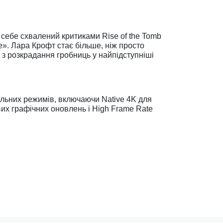
в себе схвалений критиками Rise of the Tomb
». Лара Крофт стає більше, ніж просто
з розкрадання гробниць у найпідступніші
альних режимів, включаючи Native 4K для
вих графічних оновлень і High Frame Rate