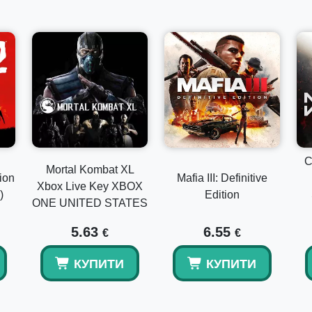
C
Mortal Kombat XL
ion
Mafia III: Definitive
Xbox Live Key XBOX
)
Edition
ONE UNITED STATES
5.63
6.55
€
€
КУПИТИ
КУПИТИ