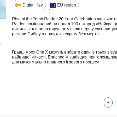
Digital Key
EU region
Rise of the Tomb Raider: 20 Year Celebration включає 
Raider, номінований на понад 100 нагород «Найкраще
вижила, коли вона вирушає у свою першу експедицію 
регіони Сибіру в пошуках секрету безсмертя.
,
Гравці Xbox One X можуть вибрати один із трьох візу
найвищої чіткості, Enriched Visuals для приголомшли
для максимально плавного ігрового процесу.
+