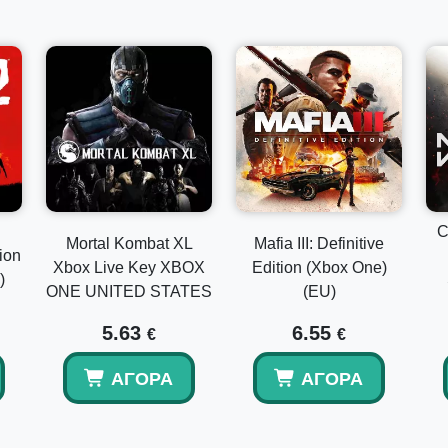
C
Mortal Kombat XL
Mafia III: Definitive
ion
Xbox Live Key XBOX
Edition (Xbox One)
)
ONE UNITED STATES
(EU)
5.63
6.55
€
€
ΑΓΟΡΆ
ΑΓΟΡΆ