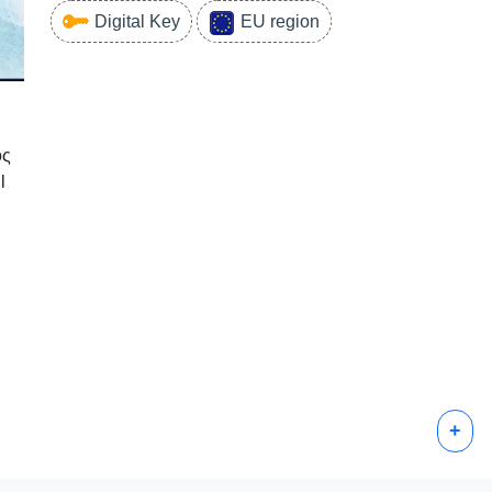
Digital Key
EU region
ός
l
+