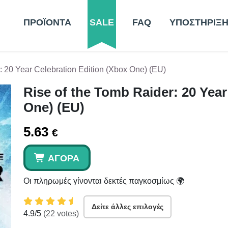
ΠΡΟΪΟΝΤΑ
SALE
FAQ
ΥΠΟΣΤΗΡΙΞ
: 20 Year Celebration Edition (Xbox One) (EU)
Rise of the Tomb Raider: 20 Year
One) (EU)
5.63
€
ΑΓΟΡΆ
Οι πληρωμές γίνονται δεκτές παγκοσμίως 🌍
Δείτε άλλες επιλογές
4.9
/5
(
22
votes)