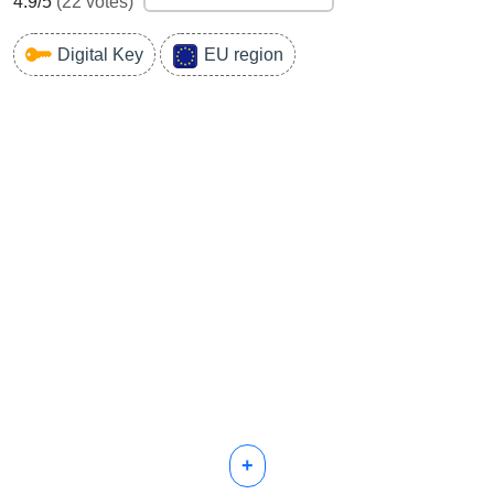
4.9
/5
(
22
votes)
Digital Key
EU region
+