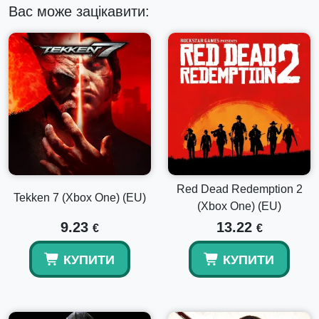
Східний Берлін, В’єтнам, Туреччина, радянська штаб-
Вас може зацікавити:
квартира КДБ. і більше.
Red Dead Redemption 2
Tekken 7 (Xbox One) (EU)
(Xbox One) (EU)
9.23
13.22
€
€
КУПИТИ
КУПИТИ