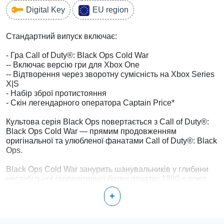
Digital Key
EU region
Стандартний випуск включає:
- Гра Call of Duty®: Black Ops Cold War
-- Включає версію гри для Xbox One
-- Відтворення через зворотну сумісність на Xbox Series
X|S
- Набір зброї протистояння
- Скін легендарного оператора Captain Price*
Культова серія Black Ops повертається з Call of Duty®:
Black Ops Cold War — прямим продовженням
оригінальної та улюбленої фанатами Call of Duty®: Black
Ops.
Black Ops Cold War занурить шанувальників у глибини
нестабільної геополітичної битви початку 1980-х років.
Ніщо не буває таким, як здається, у захоплюючій
+
однокористувацькій кампанії, де гравці зіткнуться віч-на-
віч з історичними особами та суворою правдою,
борючись по всьому світу в таких культових місцях, як