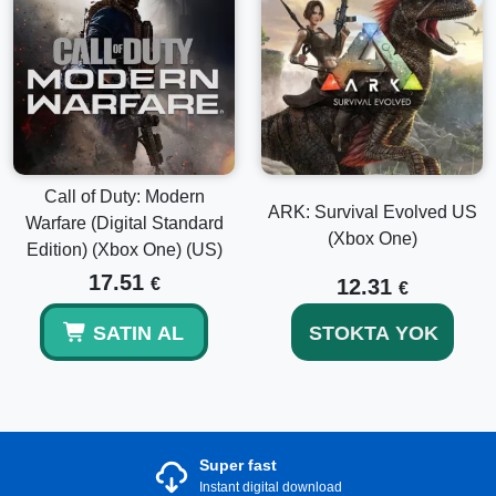
Call of Duty: Modern
ARK: Survival Evolved US
Warfare (Digital Standard
(Xbox One)
Edition) (Xbox One) (US)
17.51
€
12.31
€
SATIN AL
STOKTA YOK
Super fast
Instant digital download