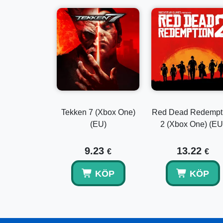
Tekken 7 (Xbox One)
Red Dead Redempt
(EU)
2 (Xbox One) (EU
9.23
13.22
€
€
KÖP
KÖP