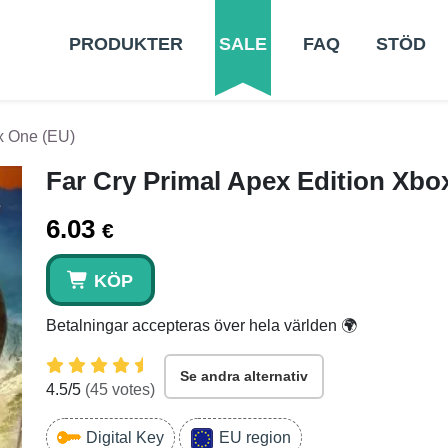
PRODUKTER
SALE
FAQ
STÖD
x One (EU)
Far Cry Primal Apex Edition Xbo
6.03
€
KÖP
Betalningar accepteras över hela världen 🌍
Se andra alternativ
4.5
/5
(
45
votes)
Digital Key
EU region