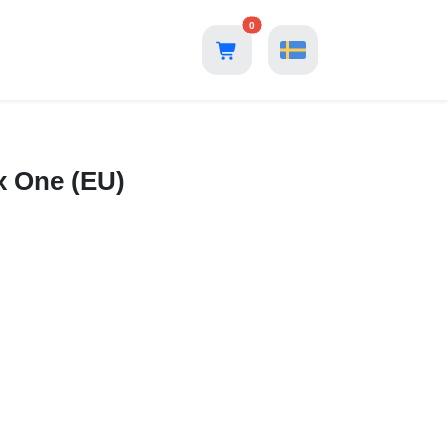
0
x One (EU)