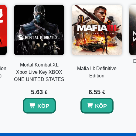
C
Mortal Kombat XL
ion
Mafia III: Definitive
Xbox Live Key XBOX
)
Edition
ONE UNITED STATES
5.63
6.55
€
€
KÖP
KÖP