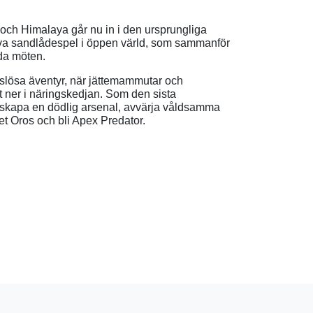
och Himalaya går nu in i den ursprungliga
iva sandlådespel i öppen värld, som sammanför
da möten.
nslösa äventyr, när jättemammutar och
t ner i näringskedjan. Som den sista
t skapa en dödlig arsenal, avvärja våldsamma
det Oros och bli Apex Predator.