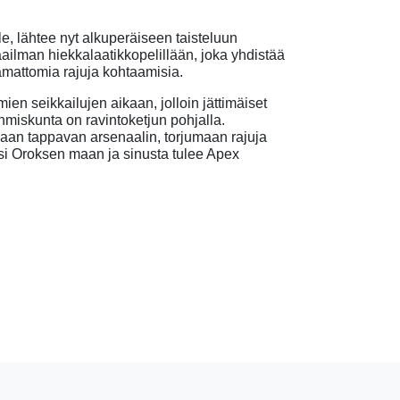
alle, lähtee nyt alkuperäiseen taisteluun
ailman hiekkalaatikkopelillään, joka yhdistää
amattomia rajuja kohtaamisia.
ien seikkailujen aikaan, jolloin jättimäiset
hmiskunta on ravintoketjun pohjalla.
aan tappavan arsenaalin, torjumaan rajuja
esi Oroksen maan ja sinusta tulee Apex