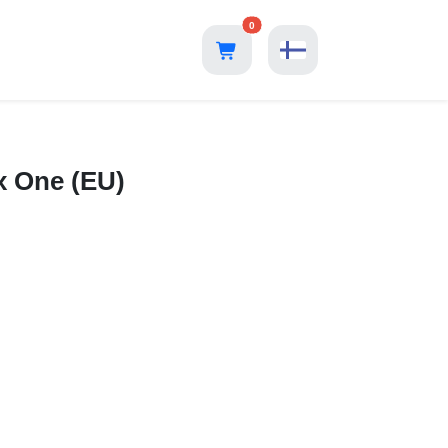
0
x One (EU)