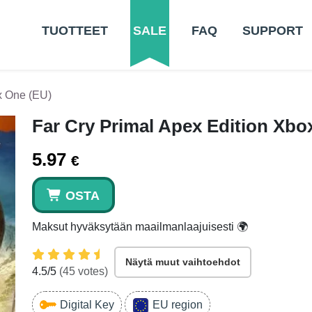
TUOTTEET
SALE
FAQ
SUPPORT
x One (EU)
Far Cry Primal Apex Edition Xbo
5.97
€
OSTA
Maksut hyväksytään maailmanlaajuisesti 🌍
Näytä muut vaihtoehdot
4.5
/5
(
45
votes)
Digital Key
EU region