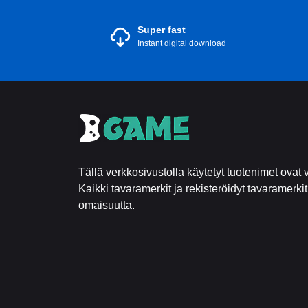
Super fast
Instant digital download
Tällä verkkosivustolla käytetyt tuotenimet ovat v
Kaikki tavaramerkit ja rekisteröidyt tavaramerki
omaisuutta.