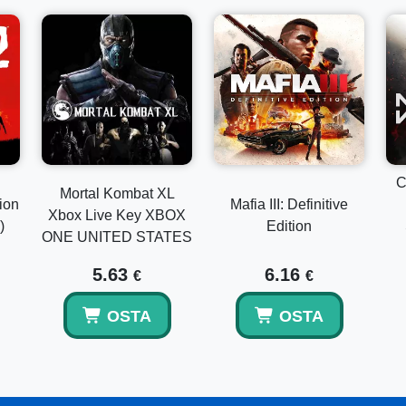
C
Mortal Kombat XL
ion
Mafia III: Definitive
Xbox Live Key XBOX
)
Edition
ONE UNITED STATES
5.63
6.16
€
€
OSTA
OSTA