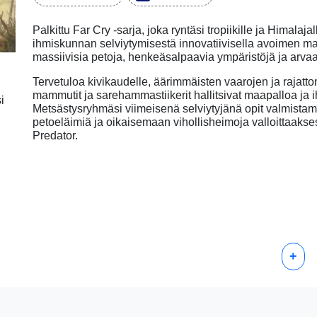
Palkittu Far Cry -sarja, joka ryntäsi tropiikille ja Himalaj
ihmiskunnan selviytymisestä innovatiivisella avoimen ma
massiivisia petoja, henkeäsalpaavia ympäristöjä ja arva
Tervetuloa kivikaudelle, äärimmäisten vaarojen ja rajattom
mammutit ja sarehammastiikerit hallitsivat maapalloa ja i
i
Metsästysryhmäsi viimeisenä selviytyjänä opit valmistam
petoeläimiä ja oikaisemaan vihollisheimoja valloittaaks
Predator.
+