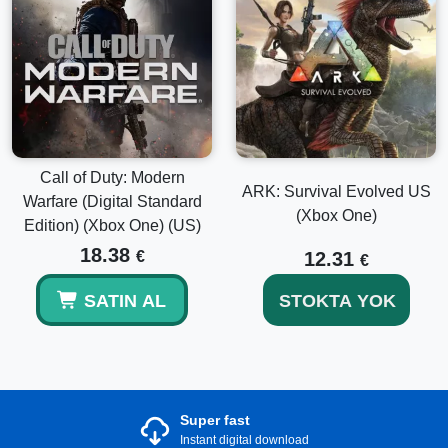
Call of Duty: Modern
ARK: Survival Evolved US
Warfare (Digital Standard
(Xbox One)
Edition) (Xbox One) (US)
18.38
€
12.31
€
SATIN AL
STOKTA YOK
Super fast
Instant digital download