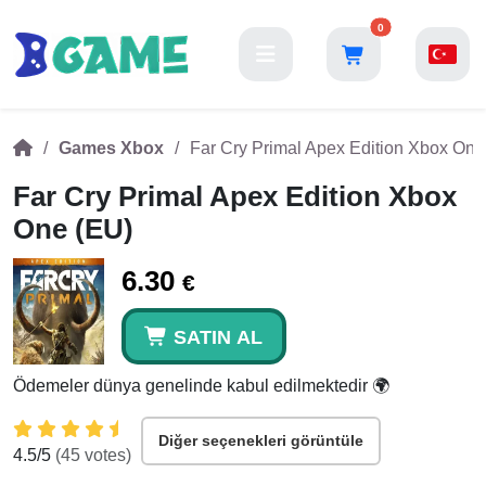
0
Games Xbox
Far Cry Primal Apex Edition Xbox One
Far Cry Primal Apex Edition Xbox
One (EU)
6.30
€
SATIN AL
Ödemeler dünya genelinde kabul edilmektedir 🌍
Diğer seçenekleri görüntüle
4.5
/5
(
45
votes)