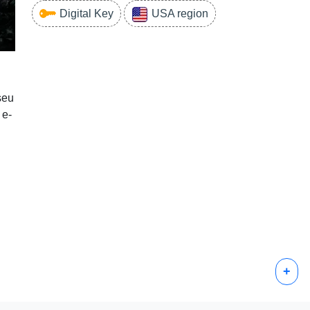
Digital Key
USA region
seu
 e-
+