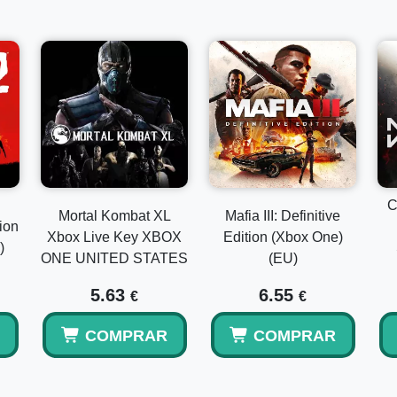
C
Mortal Kombat XL
Mafia III: Definitive
ion
Xbox Live Key XBOX
Edition (Xbox One)
)
ONE UNITED STATES
(EU)
5.63
6.55
€
€
COMPRAR
COMPRAR