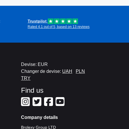
t
Trustpilot
Rated 4.1 out of 5, based on 13 reviews
Devise: EUR
Changer de devise:
UAH
PLN
TRY
Find us
Company details
Brolexy Group LTD