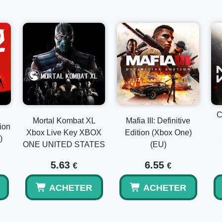
C
Mortal Kombat XL
Mafia III: Definitive
ion
Xbox Live Key XBOX
Edition (Xbox One)
)
ONE UNITED STATES
(EU)
5.63
6.55
€
€
ACHETER
ACHETER