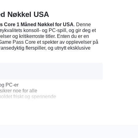
ed Nøkkel USA
 Core 1 Måned Nøkkel for USA
. Denne
kvalitets konsoll- og PC-spill, og gir deg et
ser og kritikerroste titler. Enten du er en
ox Game Pass Core et spekter av opplevelser på
ansedyktig flerspiller, og utnytt eksklusive
e og PC-er
sikrer noe for alle
holdet friskt og spennende
ler PC-en, noe som sikrer jevn og uavbrutt spilling
økkel