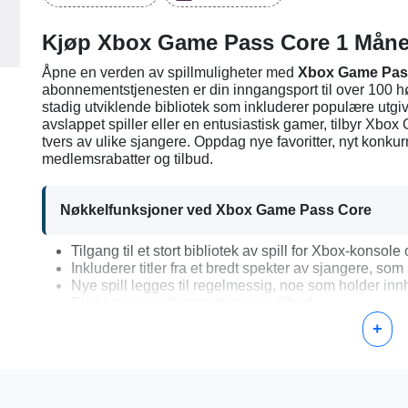
Kjøp Xbox Game Pass Core 1 Mån
Åpne en verden av spillmuligheter med
Xbox Game Pass
abonnementstjenesten er din inngangsport til over 100 høy
stadig utviklende bibliotek som inkluderer populære utgivel
avslappet spiller eller en entusiastisk gamer, tilbyr Xb
tvers av ulike sjangere. Oppdag nye favoritter, nyt konkurr
medlemsrabatter og tilbud.
Nøkkelfunksjoner ved Xbox Game Pass Core
Tilgang til et stort bibliotek av spill for Xbox-konsol
Inkluderer titler fra et bredt spekter av sjangere, som 
Nye spill legges til regelmessig, noe som holder inn
Eksklusive medlemsrabatter og tilbud
Mulighet til å laste ned spill direkte til konsollen el
+
Slik aktiverer du Xbox Game Pass Core 1 Måned N