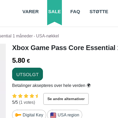
VARER
SALE
FAQ
STØTTE
ential 1 måneder - USA-nøkkel
Xbox Game Pass Core Essential 
5.80
€
UTSOLGT
Betalinger aksepteres over hele verden 🌍
Se andre alternativer
5
/5
(
1
votes)
Digital Key
USA region