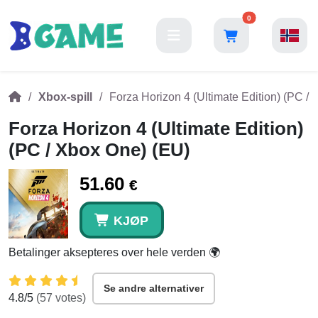
0
Xbox-spill
Forza Horizon 4 (Ultimate Edition) (PC /
Forza Horizon 4 (Ultimate Edition)
(PC / Xbox One) (EU)
51.60
€
KJØP
Betalinger aksepteres over hele verden 🌍
Se andre alternativer
4.8
/5
(
57
votes)