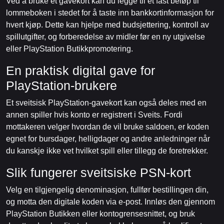
Ved å bruke et gavekort kan du legge til et fast beløp til
lommeboken i stedet for å taste inn bankkortinformasjon for
hvert kjøp. Dette kan hjelpe med budsjettering, kontroll av
spillutgifter, og forberedelse av midler før en ny utgivelse
eller PlayStation Butikkpromotering.
En praktisk digital gave for
PlayStation-brukere
Et sveitsisk PlayStation-gavekort kan også deles med en
annen spiller hvis konto er registrert i Sveits. Fordi
mottakeren velger hvordan de vil bruke saldoen, er koden
egnet for bursdager, helligdager og andre anledninger når
du kanskje ikke vet hvilket spill eller tillegg de foretrekker.
Slik fungerer sveitsiske PSN-kort
Velg en tilgjengelig denominasjon, fullfør bestillingen din,
og motta den digitale koden via e-post. Innløs den gjennom
PlayStation Butikken eller kontogrensesnittet, og bruk