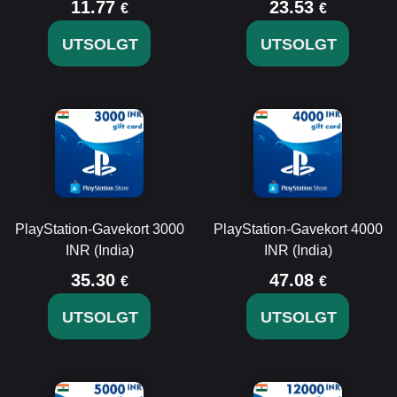
11.77
23.53
€
€
UTSOLGT
UTSOLGT
PlayStation-Gavekort 3000
PlayStation-Gavekort 4000
INR (India)
INR (India)
35.30
47.08
€
€
UTSOLGT
UTSOLGT