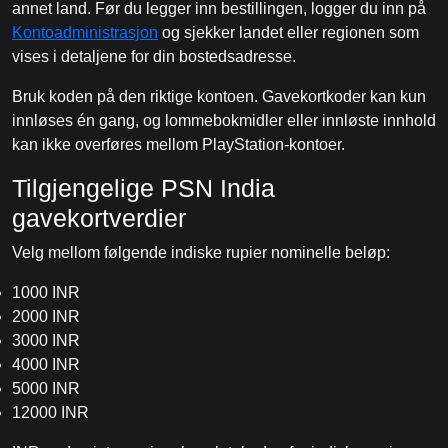
annet land. Før du legger inn bestillingen, logger du inn på
Kontoadministrasjon
og sjekker landet eller regionen som
vises i detaljene for din bostedsadresse.
Bruk koden på den riktige kontoen. Gavekortkoder kan kun
innløses én gang, og lommebokmidler eller innløste innhold
kan ikke overføres mellom PlayStation-kontoer.
Tilgjengelige PSN India
gavekortverdier
Velg mellom følgende indiske rupier nominelle beløp:
1000 INR
2000 INR
3000 INR
4000 INR
5000 INR
12000 INR