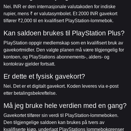
Nei. INR er den internasjonale valutakoden for indiske
rupier, mens ₹ er valutasymbolet. Et 2000 INR gavekort
tilfører ₹2,000 til en kvalifisert PlayStation-lommebok.
Kan saldoen brukes til PlayStation Plus?
PlayStation oppgir medlemskap som en kvalifisert bruk av
gavekortmidler. Den valgte planen må være tilgjengelig for
kontoen, og PlayStations abonnements-, alders- og
kontokrav gjelder fortsatt.
Er dette et fysisk gavekort?
Nei. Det er et digitalt gavekort. Koden leveres via e-post
etter betalingsbekreftelse.
Må jeg bruke hele verdien med en gang?
Gavekortet tilfører sin verdi til PlayStation-lommeboken.
Den tilgjengelige saldoen kan brukes på tvers av
kvalifiserte kjøp, underlagt PlayStations lommebokgrenser