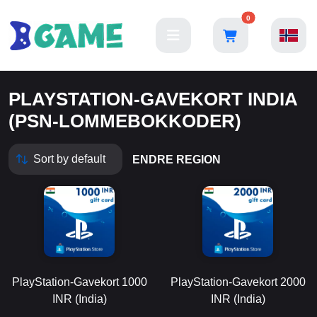
0
PLAYSTATION-GAVEKORT INDIA
(PSN-LOMMEBOKKODER)
ENDRE REGION
PlayStation-Gavekort 1000
PlayStation-Gavekort 2000
INR (India)
INR (India)