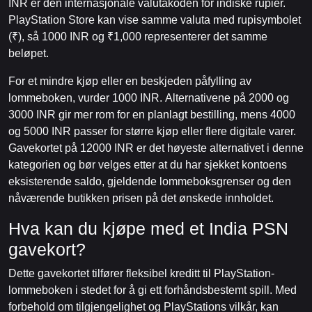
INR er den internasjonale valutakoden for indiske rupier.
PlayStation Store kan vise samme valuta med rupisymbolet
(₹), så 1000 INR og ₹1,000 representerer det samme
beløpet.
For et mindre kjøp eller en beskjeden påfylling av
lommeboken, vurder 1000 INR. Alternativene på 2000 og
3000 INR gir mer rom for en planlagt bestilling, mens 4000
og 5000 INR passer for større kjøp eller flere digitale varer.
Gavekortet på 12000 INR er det høyeste alternativet i denne
kategorien og bør velges etter at du har sjekket kontoens
eksisterende saldo, gjeldende lommeboksgrenser og den
nåværende butikken prisen på det ønskede innholdet.
Hva kan du kjøpe med et India PSN
gavekort?
Dette gavekortet tilfører fleksibel kreditt til PlayStation-
lommeboken i stedet for å gi ett forhåndsbestemt spill. Med
forbehold om tilgjengelighet og PlayStations vilkår, kan