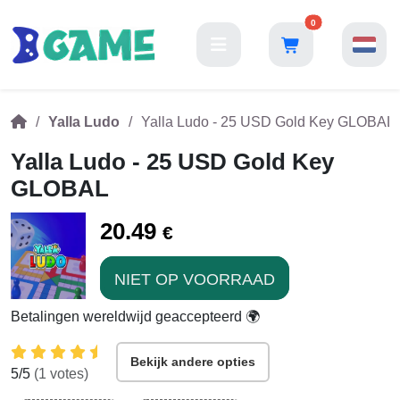
0
Yalla Ludo
Yalla Ludo - 25 USD Gold Key GLOBAL
Yalla Ludo - 25 USD Gold Key
GLOBAL
20.49
€
NIET OP VOORRAAD
Betalingen wereldwijd geaccepteerd 🌍
Bekijk andere opties
5
/5
(
1
votes)