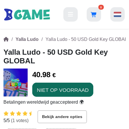
0
Yalla Ludo
Yalla Ludo - 50 USD Gold Key GLOBAL
Yalla Ludo - 50 USD Gold Key
GLOBAL
40.98
€
NIET OP VOORRAAD
Betalingen wereldwijd geaccepteerd 🌍
Bekijk andere opties
5
/5
(
1
votes)