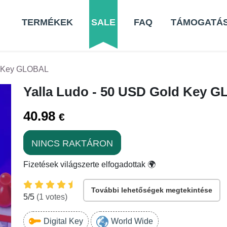
TERMÉKEK
SALE
FAQ
TÁMOGATÁ
d Key GLOBAL
Yalla Ludo - 50 USD Gold Key 
40.98
€
NINCS RAKTÁRON
Fizetések világszerte elfogadottak 🌍
További lehetőségek megtekintése
5
/5
(
1
votes)
Digital Key
World Wide