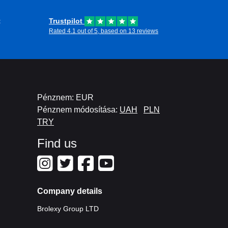
t
Trustpilot
Rated 4.1 out of 5, based on 13 reviews
Pénznem: EUR
Pénznem módosítása:
UAH
PLN
TRY
Find us
Company details
Brolexy Group LTD