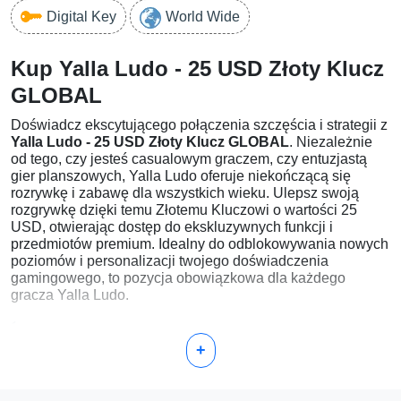
Digital Key
World Wide
Kup Yalla Ludo - 25 USD Złoty Klucz
GLOBAL
Doświadcz ekscytującego połączenia szczęścia i strategii z
Yalla Ludo - 25 USD Złoty Klucz GLOBAL
. Niezależnie
od tego, czy jesteś casualowym graczem, czy entuzjastą
gier planszowych, Yalla Ludo oferuje niekończącą się
rozrywkę i zabawę dla wszystkich wieku. Ulepsz swoją
rozgrywkę dzięki temu Złotemu Kluczowi o wartości 25
USD, otwierając dostęp do ekskluzywnych funkcji i
przedmiotów premium. Idealny do odblokowywania nowych
poziomów i personalizacji twojego doświadczenia
gamingowego, to pozycja obowiązkowa dla każdego
gracza Yalla Ludo.
Dlaczego warto wybrać Yalla Ludo - 25 USD Złoty
+
Klucz GLOBAL?