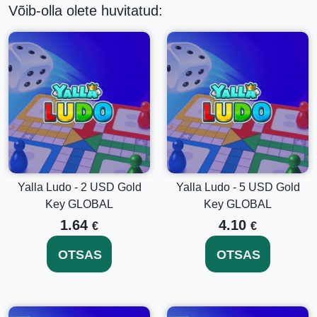
Võib-olla olete huvitatud:
pärast ostmist ja aktiveerida oma premium-juurdepääsu
viivitamata.
Globaalne ulatus:
Võtit saab kasutada kõikjal
maailmas, mistõttu on see ideaalne rahvusvahelistele
mängijatele.
Täienda oma mängu:
Saage juurdepääs
ainulaadsetele mänguobjektidele, premium
mängurežiimidele ja palju muule.
Kuidas aktiveerida oma Yalla Ludo - 25 USD
Kuldvõti
Yalla Ludo - 2 USD Gold
Yalla Ludo - 5 USD Gold
Oma
Yalla Ludo - 25 USD Kuldvõtme GLOBAL
Key GLOBAL
Key GLOBAL
aktiveerimine on lihtne ja kiire. Järgige neid lihtsaid samme,
et alustada:
1.64
4.10
€
€
Logi sisse:
Avage Yalla Ludo rakendus ja veenduge,
OTSAS
OTSAS
et olete oma mängu kontole sisse logitud.
Mine seadete juurde:
Liikuge seadete menüüsse, mis
asub tavaliselt ekraani paremas ülanurgas.
Vali 'Redeem Code':
Leidke ja klõpsake seadete
menüüs valikul 'Redeem Code'.