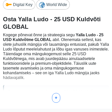
Digital Key
World Wide
Osta Yalla Ludo - 25 USD Kuldvõti
GLOBAL
Kogege põnevat õnne ja strateegia segu
Yalla Ludo - 25
USD Kuldvõtme GLOBAL
abil. Olenemata sellest, kas
olete juhuslik mängija või lauamängu entusiast, pakub Yalla
Ludo lõputut meelelahutust ja lõbu igas vanuses inimestele.
Täiendage oma mängukogemust selle 25 USD
Kuldvõtmega, mis avab juurdepääsu ainulaadsetele
funktsioonidele ja premium-objektidele. Täiuslik uute
tasemete avamiseks ja oma mängukogemuse
kohandamiseks – see on iga Yalla Ludo mängija jaoks
hädavajalik.
Pourquoi choisir Yalla Ludo - 25 USD Kuldvõti
+
GLOBAL?
Viivituseta aktiveerimine:
Saate oma Kuldvõtme kohe