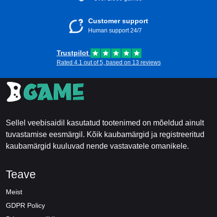
Customer support
Human support 24/7
Trustpilot
Rated 4.1 out of 5, based on 13 reviews
Sellel veebisaidil kasutatud tootenimed on mõeldud ainult
tuvastamise eesmärgil. Kõik kaubamärgid ja registreeritud
kaubamärgid kuuluvad nende vastavatele omanikele.
Teave
Meist
GDPR Policy