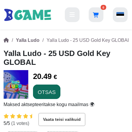
0
Yalla Ludo
Yalla Ludo - 25 USD Gold Key GLOBAL
Yalla Ludo - 25 USD Gold Key
GLOBAL
20.49
€
OTSAS
Maksed aktsepteeritakse kogu maailmas 🌍
Vaata teisi valikuid
5
/5
(
1
votes)