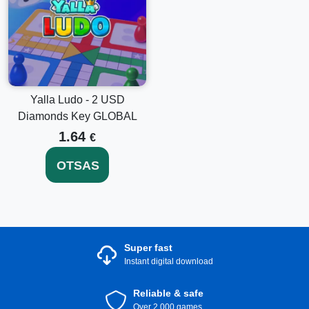
erinevust ja maksimeerige oma mängulõbu.
Yalla Ludo - 2 USD
Diamonds Key GLOBAL
1.64
€
OTSAS
Super fast
Instant digital download
Reliable & safe
Over 2.000 games