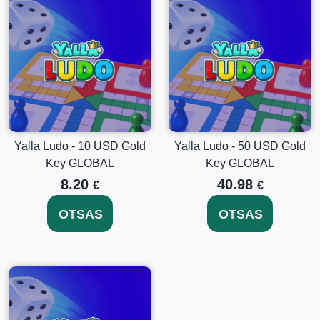
Sisestage oma kood:
Sisestage ettevaatlikult
25 USD
Kuldvõti
, mille saite ostmise ajal.
Aktiveeri:
Klõpsake "Esita" või "Aktiveeri", et kohe
avada oma premium-funktsioonid.
Naudi:
Avastage uued funktsioonid ja täiustused oma
Yalla Ludo mängus.
Uurige teisi Yalla Ludo Kuldvõtmeid
Yalla Ludo - 10 USD Gold
Yalla Ludo - 50 USD Gold
Kui otsite erinevaid denominatsioone või soovite oma Yalla
Key GLOBAL
Key GLOBAL
Ludo kogemust laiendada, kaaluge ka teisi võimalusi, nagu
Yalla Ludo - 10 USD Kuldvõti GLOBAL
väiksema lisanduse
8.20
40.98
€
€
jaoks või
Yalla Ludo - 50 USD Kuldvõti GLOBAL
veelgi
ulatuslikuma uuenduse jaoks.
OTSAS
OTSAS
Osta Yalla Ludo - 25 USD Kuldvõti GLOBAL nüüd
Ärge jätke maha võimalust täiustada oma mängukogemust
Yalla Ludo - 25 USD Kuldvõti GLOBAL
abil. Ostke oma
täna ja sukelduge täiustatud Yalla Ludo maailma, mis
pakub ainulaadseid funktsioone ja põnevust! Kogege